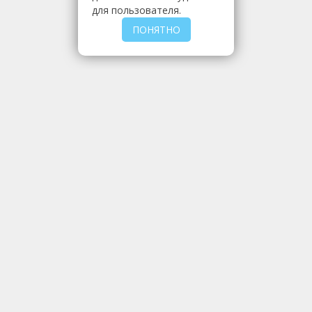
для пользователя.
ПОНЯТНО
МЫ РЕАЛИЗУЕМ
МКР
Мешки
Полога
Шторы и завесы
Тенты на прицепы
Тенты и полога из тарпаулина
Тенты
Мягкие окна и тенты
Чехлы на еврокуб
Чехол на редуктор
Машинки
Материалы